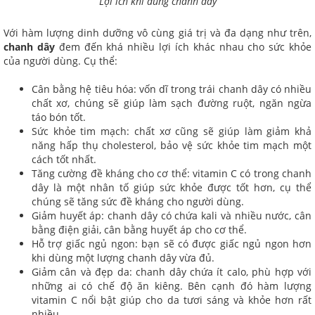
Lợi ích khi dùng chanh dây
Với hàm lượng dinh dưỡng vô cùng giá trị và đa dạng như trên,
chanh dây
đem đến khá nhiều lợi ích khác nhau cho sức khỏe
của người dùng. Cụ thể:
Cân bằng hệ tiêu hóa: vốn dĩ trong trái chanh dây có nhiều
chất xơ, chúng sẽ giúp làm sạch đường ruột, ngăn ngừa
táo bón tốt.
Sức khỏe tim mạch: chất xơ cũng sẽ giúp làm giảm khả
năng hấp thụ cholesterol, bảo vệ sức khỏe tim mạch một
cách tốt nhất.
Tăng cường đề kháng cho cơ thể: vitamin C có trong chanh
dây là một nhân tố giúp sức khỏe được tốt hơn, cụ thể
chúng sẽ tăng sức đề kháng cho người dùng.
Giảm huyết áp: chanh dây có chứa kali và nhiều nước, cân
bằng điện giải, cân bằng huyết áp cho cơ thể.
Hỗ trợ giấc ngủ ngon: bạn sẽ có được giấc ngủ ngon hơn
khi dùng một lượng chanh dây vừa đủ.
Giảm cân và đẹp da: chanh dây chứa ít calo, phù hợp với
những ai có chế độ ăn kiêng. Bên cạnh đó hàm lượng
vitamin C nổi bật giúp cho da tươi sáng và khỏe hơn rất
nhiều.