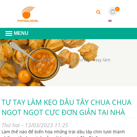
0
Trang nhất
Blog
Khéo tay - Hay làm
TỰ TAY LÀM KẸO DÂU TÂY CHUA CHUA
NGỌT NGỌT CỰC ĐƠN GIẢN TẠI NHÀ
Thứ hai - 13/03/2023 11:25
Làm thế nào để biến hóa những trái dâu tây chín tươi thành