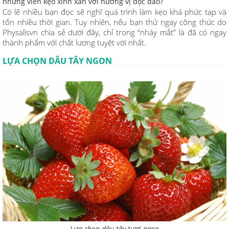
những viên kẹo xinh xắn với hương vị độc đáo?
Có lẽ nhiều bạn đọc sẽ nghĩ quá trình làm kẹo khá phức tạp và
tốn nhiều thời gian. Tuy nhiên, nếu bạn thử ngay công thức do
Physalisvn chia sẻ dưới đây, chỉ trong “nháy mắt” là đã có ngay
thành phẩm với chất lượng tuyệt vời nhất.
LỰA CHỌN DÂU TÂY NGON
Lựa chọn dâu tây tươi ngon