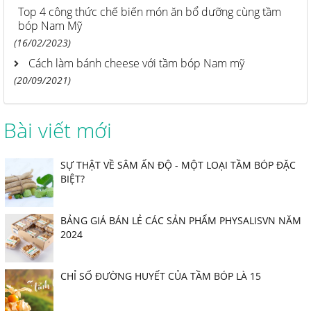
Top 4 công thức chế biến món ăn bổ dưỡng cùng tầm
bóp Nam Mỹ
(16/02/2023)
Cách làm bánh cheese với tầm bóp Nam mỹ
(20/09/2021)
Bài viết mới
SỰ THẬT VỀ SÂM ẤN ĐỘ - MỘT LOẠI TẦM BÓP ĐẶC
BIỆT?
BẢNG GIÁ BÁN LẺ CÁC SẢN PHẨM PHYSALISVN NĂM
2024
CHỈ SỐ ĐƯỜNG HUYẾT CỦA TẦM BÓP LÀ 15