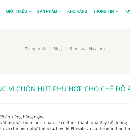
Ủ
GIỚI THIỆU
SẢN PHẨM
KHO HÀNG
THÔNG TIN
TU
Trang nhất
Blog
Khéo tay - Hay làm
NG VỊ CUỐN HÚT PHÙ HỢP CHO CHẾ ĐỘ 
độ ăn kiêng hàng ngày.
 với một vài thao tác cơ bản sẽ có được thành quả đầy bổ dưỡng
ệu và chế biến như thế nào, hãy để
Physalisvn
có thể giúp bạn tì