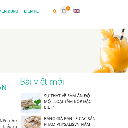
0
YỂN DỤNG
LIÊN HỆ
Bài viết mới
ĂN
SỰ THẬT VỀ SÂM ẤN ĐỘ -
MỘT LOẠI TẦM BÓP ĐẶC
BIỆT?
BẢNG GIÁ BÁN LẺ CÁC SẢN
. Nếu như
PHẨM PHYSALISVN NĂM
m hiểu rõ