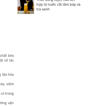
hợp từ nước cốt tầm bóp và
trà xanh
 chất béo
ột số tác
g lão hóa
hóa, viêm
 có trong
ường vận