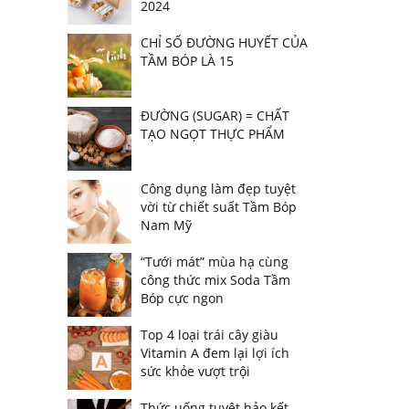
2024
CHỈ SỐ ĐƯỜNG HUYẾT CỦA
TẦM BÓP LÀ 15
ĐƯỜNG (SUGAR) = CHẤT
TẠO NGỌT THỰC PHẨM
Công dụng làm đẹp tuyệt
vời từ chiết suất Tầm Bóp
Nam Mỹ
“Tưới mát” mùa hạ cùng
công thức mix Soda Tầm
Bóp cực ngon
Top 4 loại trái cây giàu
Vitamin A đem lại lợi ích
sức khỏe vượt trội
Thức uống tuyệt hảo kết