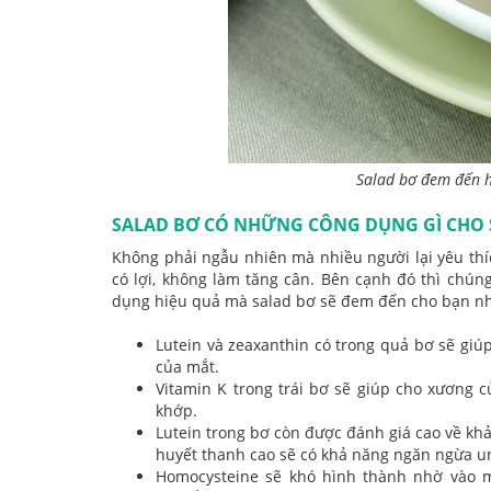
Salad bơ đem đến h
SALAD BƠ CÓ NHỮNG CÔNG DỤNG GÌ CHO 
Không phải ngẫu nhiên mà nhiều người lại yêu th
có lợi, không làm tăng cân. Bên cạnh đó thì chú
dụng hiệu quả mà salad bơ sẽ đem đến cho bạn n
Lutein và zeaxanthin có trong quả bơ sẽ giú
của mắt.
Vitamin K trong trái bơ sẽ giúp cho xương 
khớp.
Lutein trong bơ còn được đánh giá cao về k
huyết thanh cao sẽ có khả năng ngăn ngừa u
Homocysteine sẽ khó hình thành nhờ vào 