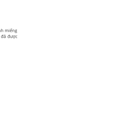
ành miếng
ị đã được