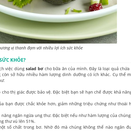
ương vị thanh đạm với nhiều lợi ích sức khỏe
SỨC KHỎE?
ích việc dùng
salad bơ
cho bữa ăn của mình. Đây là loại quả chứa
ng còn sở hữu nhiều hàm lượng dinh dưỡng có ích khác. Cụ thể m
hư:
p cho thị giác được bảo vệ. Đặc biệt bạn sẽ hạn chế được khả năn
của bạn được chắc khỏe hơn, giảm những triệu chứng như thoái 
hả năng ngăn ngừa ung thư. Đặc biệt nếu như hàm lượng của chúng
ng thư vú lên 51%.
một số chất trong bơ. Nhờ đó mà chúng không thể nào ngăn đ