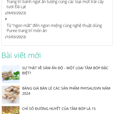
Trang trí bánh ngọt ấn tượng cùng các loại mứt trái cây
tươi Đà Lạt
(29/03/2023)
Từ “ngon mắt” đến ngon miệng cùng nghệ thuật dùng
Puree trang trí món ăn
(15/03/2023)
Bài viết mới
SỰ THẬT VỀ SÂM ẤN ĐỘ - MỘT LOẠI TẦM BÓP ĐẶC
BIỆT?
BẢNG GIÁ BÁN LẺ CÁC SẢN PHẨM PHYSALISVN NĂM
2024
CHỈ SỐ ĐƯỜNG HUYẾT CỦA TẦM BÓP LÀ 15