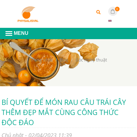
0
Trang nhất
Blog
Góc nghệ thuật
BÍ QUYẾT ĐỂ MÓN RAU CÂU TRÁI CÂY
THÊM ĐẸP MẮT CÙNG CÔNG THỨC
ĐỘC ĐÁO
Chủ nhật - 02/04/2023 11:39