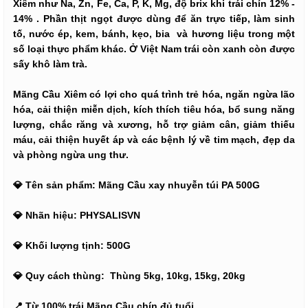
Xiêm như Na, Zn, Fe, Ca, P, K, Mg, độ brix khi trái chín 12% -
14% . Phần thịt ngọt được dùng để ăn trực tiếp, làm sinh
tố, nước ép, kem, bánh, kẹo, bia và hương liệu trong một
số loại thực phẩm khác. Ở Việt Nam trái còn xanh còn được
sấy khô làm trà.
Mãng Cầu Xiêm có lợi cho quá trình trẻ hóa, ngăn ngừa lão
hóa, cải thiện miễn dịch, kích thích tiêu hóa, bổ sung năng
lượng, chắc răng và xương, hỗ trợ giảm cân, giảm thiếu
máu, cải thiện huyết áp và các bệnh lý về tim mạch, đẹp da
và phòng ngừa ung thư.
💎 Tên sản phẩm: Mãng Cầu xay nhuyễn túi PA 500G
💎 Nhãn hiệu: PHYSALISVN
💎 Khối lượng tịnh: 500G
💎 Quy cách thùng: Thùng 5kg, 10kg, 15kg, 20kg
📍 Từ 100% trái Mãng Cầu chín đủ tuổi.