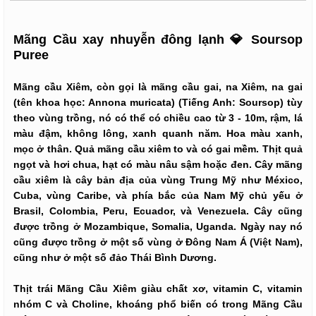
Mãng Cầu xay nhuyễn đông lạnh 💎 Soursop
Puree
Mãng cầu Xiêm, còn gọi là mãng cầu gai, na Xiêm, na gai
(tên khoa học: Annona muricata) (Tiếng Anh: Soursop) tùy
theo vùng trồng, nó có thể có chiều cao từ 3 - 10m, rậm, lá
màu đậm, không lông, xanh quanh năm. Hoa màu xanh,
mọc ở thân. Quả mãng cầu xiêm to và có gai mềm. Thịt quả
ngọt và hơi chua, hạt có màu nâu sậm hoặc đen. Cây mãng
cầu xiêm là cây bản địa của vùng Trung Mỹ như México,
Cuba, vùng Caribe, và phía bắc của Nam Mỹ chủ yếu ở
Brasil, Colombia, Peru, Ecuador, và Venezuela. Cây cũng
được trồng ở Mozambique, Somalia, Uganda. Ngày nay nó
cũng được trồng ở một số vùng ở Đông Nam Á (Việt Nam),
cũng như ở một số đảo Thái Bình Dương.
Thịt trái Mãng Cầu Xiêm giàu chất xơ, vitamin C, vitamin
nhóm C và Choline, khoáng phổ biến có trong Mãng Cầu