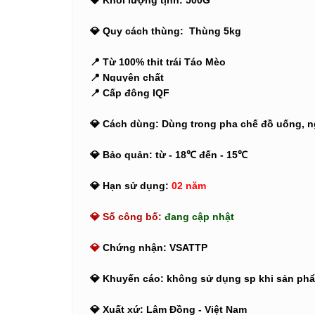
💎 Khối lượng tịnh: 500G
💎 Quy cách thùng: Thùng 5kg
📍 Từ 100% thịt trái Táo Mèo
📍 Nguyên chất
📍 Cấp đông IQF
💎 Cách dùng: Dùng trong pha chế đồ uống, ng
💎 Bảo quản: từ - 18℃ đến - 15℃
💎 Hạn sử dụng:
02 năm
💎 Số công bố:
đang cập nhật
💎
Chứng nhận: VSATTP
💎 Khuyến cáo: không sử dụng sp khi sản phẩm 
💎 Xuất xứ: Lâm Đồng - Việt Nam