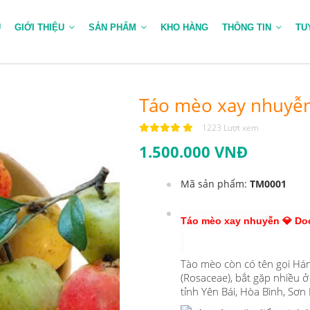
Ủ
GIỚI THIỆU
SẢN PHẨM
KHO HÀNG
THÔNG TIN
TU
Táo mèo xay nhuyễ
1223 Lượt xem
1.500.000 VNĐ
Mã sản phẩm:
TM0001
Táo mèo xay nhuyễn 💎 Do
Tào mèo còn có tên gọi Hán
(Rosaceae), bắt gặp nhiều ở
tỉnh Yên Bái, Hòa Bình, Sơn L