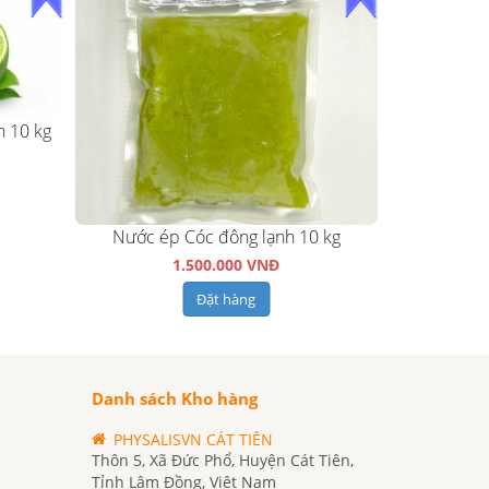
h 10 kg
Nước ép Cóc đông lạnh 10 kg
Dứa mật xa
1.500.000 VNĐ
Đặt hàng
Danh sách Kho hàng
PHYSALISVN CÁT TIÊN
Thôn 5, Xã Đức Phổ, Huyện Cát Tiên,
Tỉnh Lâm Đồng, Việt Nam