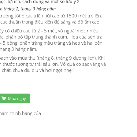
o tháng 2, tháng 3 hằng năm
 trưởng tốt ở các triền núi cao từ 1500 mét trở lên.
n cực thuận trong điều kiện đủ sáng và độ ẩm cao.
ây có chiều cao từ 2 - 5 mét, vỏ ngoài mọc nhiều
mác, phân bố tập trung thành cụm. Hoa của sơn tra
 5 bông, phần tràng màu trắng và hẹp về hai bên,
tháng 3 hằng năm.
ch vào mùa thu (tháng 8, tháng 9 dương lịch). Khi
h thước tương tự trái sấu lớn. Vỏ quả có sắc vàng và
 chát, chua dìu dịu và hơi ngọt nhẹ.
Mua ngay
phẩm chính hãng của