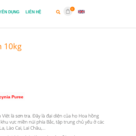
0
YỂN DỤNG
LIÊN HỆ
n 10kg
cynia Puree
 Việt là
sơn tra
. Đây là đại diện của họ Hoa hồng
 khu vực miền núi phía Bắc, tập trung chủ yếu ở các
a, Lào Cai, Lai Châu,...