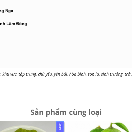
ong Nga
tỉnh Lâm Đồng
g
,
khu vực
,
tập trung
,
chủ yếu
,
yên bái
,
hòa bình
,
sơn la
,
sinh trưởng
,
trở 
Sản phẩm cùng loại