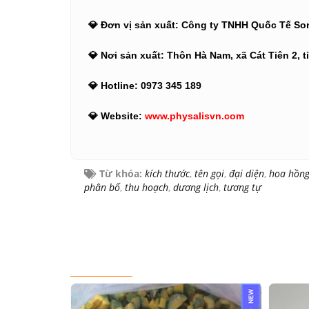
💎 Đơn vị sản xuất: Công ty TNHH Quốc Tế S
💎 Nơi sản xuất: Thôn Hà Nam, xã Cát Tiên 2, 
💎 Hotline: 0973 345 189
💎 Website:
www.physalisvn.com
Từ khóa:
kích thước
,
tên gọi
,
đại diện
,
hoa hồn
phân bố
,
thu hoạch
,
dương lịch
,
tương tự