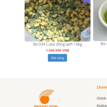
Bơ 
Bơ 034 Cube đông lạnh 10kg
H 10KG
1.500.000 VNĐ
Đ
Đặt hàng
Chính
Chính 
Hướng