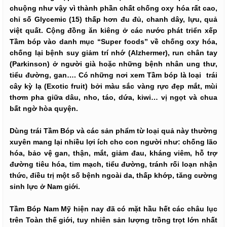
chuộng như vậy vì thành phần chất chống oxy hóa rất cao,
chỉ số Glycemic (15) thấp hơn đu đủ, chanh dây, lựu, quả
việt quất. Cộng đồng ăn kiêng ở các nước phát triển xếp
Tầm bóp vào danh mục “Super foods” về chống oxy hóa,
chống lại bệnh suy giảm trí nhớ (Alzhermer), run chân tay
(Parkinson) ở người già hoặc những bệnh nhân ung thư,
tiểu đường, gan…. Có những nơi xem Tầm bóp là loại trái
cây kỳ lạ (Exotic fruit) bởi màu sắc vàng rực đẹp mắt, mùi
thơm pha giữa dâu, nho, táo, dứa, kiwi… vị ngọt và chua
bất ngờ hòa quyện.
Dùng trái Tầm Bóp và các sản phẩm từ loại quả này thường
xuyên mang lại nhiều lợi ích cho con người như: chống lão
hóa, bảo vệ gan, thận, mắt, giảm đau, kháng viêm, hỗ trợ
đường tiêu hóa, tim mạch, tiểu đường, tránh rối loạn nhận
thức, điều trị một số bệnh ngoài da, thấp khớp, tăng cường
sinh lực ở Nam giới.
Tầm Bóp Nam Mỹ hiện nay đã có mặt hầu hết các châu lục
trên Toàn thế giới, tuy nhiên sản lượng trồng trọt lớn nhất