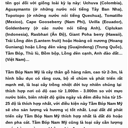
tên gọi đối với giống loài kỳ lạ này: Uchuva (Colombia),
Aguaymanto (ở những nước nói tiếng Tây Ban Nha),
Topotopo (ở những nước nói tiếng Quechua), Tomatillo
(Mexico), Cape Gooseberry (Nam Phi), Uvilla (Ecuador),
Goldenberry (ở các nước nói tiếng Anh), Ciplukan
(Indonesia), Rasbhari (Ấn Độ), Giant Poha berry (Hawaii),
Trái Lồng đèn (Lantern fruit) hoặc Hoàng cô nương (Hoang
Guniang) hoặc Lồng đèn vàng (Guajindeng) (Trung Quốc),
Tầm Bóp, Thù lù, Bồm bộp, Lồng đèn cạnh, Anh đào đất…
(Việt Nam)…
Tầm Bóp Nam Mỹ là cây thân gỗ hàng năm, cao từ 2-3m, lá
hình bầu dục có răng cưa, bộ rễ chùm và phát triển rất
mạnh mẽ, là loại cây trồng nhiệt đới tuy nhiên chúng lại
thích hợp nơi có độ cao từ 1.000m - 3.000m so với mực
nước biển, biên nhiệt độ giữa ngày và đêm điều hòa từ 15-
25 độ là thích hợp nhất, với điều kiện này Tầm Bóp Nam Mỹ
sẽ cho sản lượng và hương vị tốt nhất. Loại đất để phát
triển cây Tầm Bóp Nam Mỹ thích hợp nhất là đất đỏ hoặc
đen pha cát. Tầm Bóp Nam Mỹ cũng là loại cây cần lượng