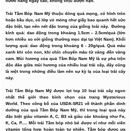
nước hàng ngày cao, không chịu được hạn.
Trái Tầm Bóp Nam Mỹ thuộc dòng quả mọng, có hình tròn
hoặc bầu dục, có lớp vỏ mỏng như giấy bao quanh hết sức
đặc biệt, tạo nên nét đặc trưng của giống loài này. Đường
kính quả: dao động trong khoảng 1.5cm – 2.5cm/quả (lớn
hơn nhiều so với giống thường mọc dại tại Việt Nam). Khối
lượng quả: dao động trong khoảng 6 - 20g/quả. Quả màu
xanh khi còn non, khi chín chuyển màu từ vàng đến vàng
cam. Mùi hương của quả Tầm Bóp Nam Mỹ là sự pha trộn
độc đáo giữa mùi hương của nhiều loại trái cây, đây cũng
là một trong những điều làm nên sự kỳ lạ của loại trái cây
này.
Trái Tầm Bóp Nam Mỹ được lọt top 10 loại trái cây ngon
nhất thế giới theo bình chọn của trang Mysterious
World
.
Theo công bố của USDA-SR21 về thành phần dinh
dưỡng của quả Tầm Bóp Nam Mỹ, thì trong loại quả này
đặc biệt giàu vitamin A, C, B3 và giàu các khoáng như Fe,
K, Ca, P..... Mỗi trái Tầm bóp nhỏ bé được ví như mỗi viên
vitamin tổng hợp hoàn toàn tự nhiên. Tầm bóp được ưa