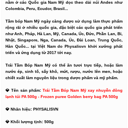
nằm ở các Quốc gia Nam Mỹ dọc theo dải núi Andes như
Colombia, Peru, Ecudor, Brasil...
Tầm bóp Nam Mỹ ngày càng được sử dụng làm thực phẩm
rộng rãi ở nhiều quốc gia, đặc biệt các quốc gia phát triển
như Anh, Pháp, Hà Lan, Mỹ, Canada, Úc, Đức, Phần Lan, Bỉ,
Nhật, Singapore, Nga, Canada, Úc, Đài Loan, Trung Quốc,
Hàn Quốc... tại Việt Nam do Physalisvn khởi xướng phát
triển và ứng dụng từ 2017 tới nay.
Trái Tầm Bóp Nam Mỹ có thể ăn tươi trực tiếp, hoặc làm
nước ép, sinh tố, sấy khô, mứt, rượu, nước lên men, hoặc
chiết xuất làm nguyên liệu trong dược phẩm và mỹ phẩm.
💎 Tên sản phẩm:
Trái Tầm Bóp Nam Mỹ xay nhuyễn đông
lạnh túi PA 500g - Frozen puree Golden berry bag PA 500g
💎 Nhãn hiệu: PHYSALISVN
💎 Khối lượng tịnh: 500g