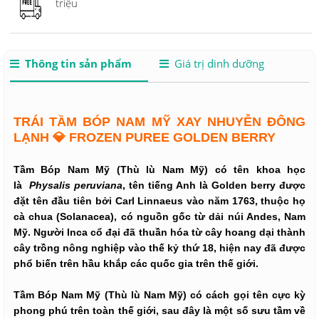
triệu
Thông tin sản phẩm
Giá trị dinh dưỡng
TRÁI TẦM BÓP NAM MỸ XAY NHUYỄN ĐÔNG
LẠNH 💎 FROZEN PUREE GOLDEN BERRY
Tầm Bóp Nam Mỹ (Thù lù Nam Mỹ) có tên khoa học
là
Physalis peruviana
, tên tiếng Anh là
Golden berry
được
đặt tên đầu tiên bởi Carl Linnaeus vào năm 1763, thuộc họ
cà chua (Solanacea), có nguồn gốc từ dải núi Andes, Nam
Mỹ. Người Inca cổ đại đã thuần hóa từ cây hoang dại thành
cây trồng nông nghiệp vào thế kỷ thứ 18, hiện nay đã được
phổ biến trên hầu khắp các quốc gia trên thế giới.
Tầm Bóp Nam Mỹ (Thù lù Nam Mỹ) có cách gọi tên cực kỳ
phong phú trên toàn thế giới, sau đây là một số sưu tầm về