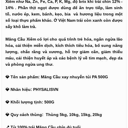
Xiêm như Na, Zn, Fe, Ca, P, K, Mg, độ brix khi trái chín 12% -
14% . Phần thịt ngọt được dùng để ăn trực tiếp, làm sinh
tố, nước ép, kem, bánh, kẹo, bia và hương liệu trong một
số loại thực phẩm khác. Ở Việt Nam trái còn xanh còn được
sấy khô làm trà.
Mãng Cầu Xiêm có lợi cho quá trình trẻ hóa, ngăn ngừa lão
hóa, cải thiện miễn dịch, kích thích tiêu hóa, bổ sung năng
lượng, chắc răng và xương, hỗ trợ giảm cân, giảm thiếu
máu, cải thiện huyết áp và các bệnh lý về tim mạch, đẹp da
và phòng ngừa ung thư.
💎 Tên sản phẩm: Mãng Cầu xay nhuyễn túi PA 500G
💎 Nhãn hiệu: PHYSALISVN
💎 Khối lượng tịnh: 500G
💎 Quy cách thùng: Thùng 5kg, 10kg, 15kg, 20kg
📍 Từ 100% trái Mãng Cầu chín đủ tuổi.