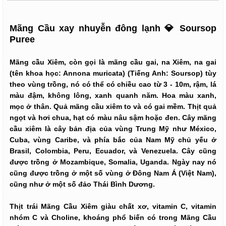
Mãng Cầu xay nhuyễn đông lạnh 💎 Soursop
Puree
Mãng cầu Xiêm, còn gọi là mãng cầu gai, na Xiêm, na gai
(tên khoa học: Annona muricata) (Tiếng Anh: Soursop) tùy
theo vùng trồng, nó có thể có chiều cao từ 3 - 10m, rậm, lá
màu đậm, không lông, xanh quanh năm. Hoa màu xanh,
mọc ở thân. Quả mãng cầu xiêm to và có gai mềm. Thịt quả
ngọt và hơi chua, hạt có màu nâu sậm hoặc đen. Cây mãng
cầu xiêm là cây bản địa của vùng Trung Mỹ như México,
Cuba, vùng Caribe, và phía bắc của Nam Mỹ chủ yếu ở
Brasil, Colombia, Peru, Ecuador, và Venezuela. Cây cũng
được trồng ở Mozambique, Somalia, Uganda. Ngày nay nó
cũng được trồng ở một số vùng ở Đông Nam Á (Việt Nam),
cũng như ở một số đảo Thái Bình Dương.
Thịt trái Mãng Cầu Xiêm giàu chất xơ, vitamin C, vitamin
nhóm C và Choline, khoáng phổ biến có trong Mãng Cầu