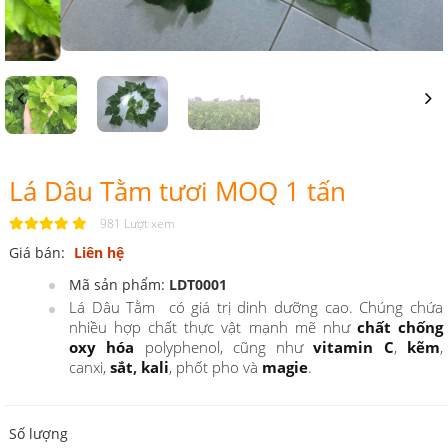
Previous
Next
Lá Dâu Tằm tươi MOQ 1 tấn
981 Lượt xem
Giá bán:
Liên hệ
Mã sản phẩm:
LDT0001
Lá Dâu Tằm có giá trị dinh dưỡng cao. Chúng chứa
nhiều hợp chất thực vật mạnh mẽ như
chất chống
oxy hóa
polyphenol, cũng như
vitamin C
,
kẽm
,
canxi,
sắt
,
kali
, phốt pho và
magie
.
Số lượng