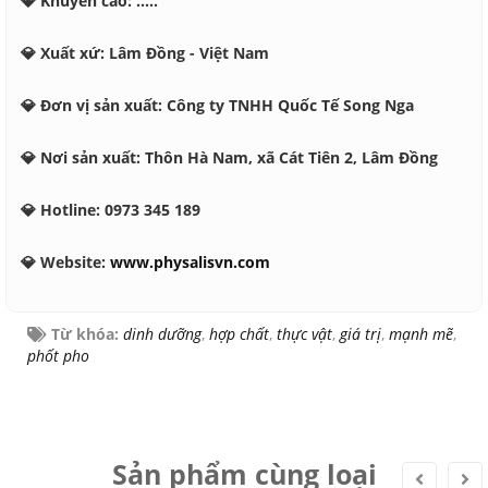
💎 Khuyến cáo: .....
💎 Xuất xứ: Lâm Đồng - Việt Nam
💎 Đơn vị sản xuất: Công ty TNHH Quốc Tế Song Nga
💎 Nơi sản xuất: Thôn Hà Nam, xã Cát Tiên 2, Lâm Đồng
💎 Hotline: 0973 345 189
💎 Website:
www.physalisvn.com
Từ khóa:
dinh dưỡng
,
hợp chất
,
thực vật
,
giá trị
,
mạnh mẽ
,
phốt pho
Sản phẩm cùng loại